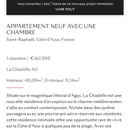
Vous consultez 1 des
7
biens de ce nouveau projet immobilier
VOIR TOUT
APPARTEMENT NEUF AVEC UNE
CHAMBRE
Saint-Raphaël, Côte d'Azur, France
La Citadelle
1 chambre
€365 000
La Citadelle A15
2
2
Intérieur: 48,09m
Extérieur: 9,24m
Située sur le magnifique littoral d'Agay, La Citadelle est une
nouvelle résidence d'exception où le charme méditerranéen
s'allie au confort contemporain. Nichée dans des jardins
paysagers avec une piscine privative réservée aux résidents,
cette résidence intimiste offre une opportunité rare de vivre
sur la Côte d'Azur à quelques pas de la plage. Avec ses