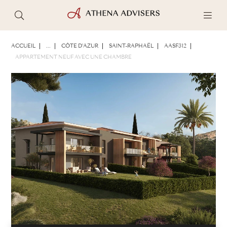
PHOTOS
BROCHURE
PARTAGER
ACCUEIL
...
CÔTE D'AZUR
SAINT-RAPHAËL
AASF312
APPARTEMENT NEUF AVEC UNE CHAMBRE