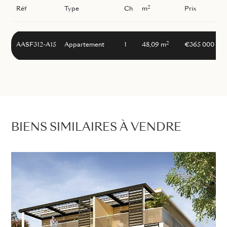
2
Réf
Type
Ch
m
Prix
2
AASF312-A15
Appartement
1
48,09 m
€365 000
BIENS SIMILAIRES À VENDRE