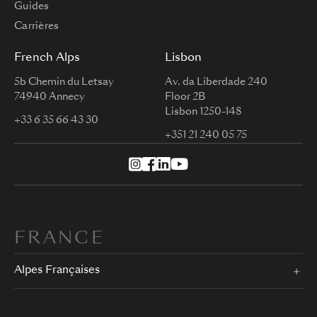
Guides
Carrières
French Alps
Lisbon
5b Chemin du Letsay
Av. da Liberdade 240
74940 Annecy
Floor 2B
Lisbon 1250-148
+33 6 35 66 43 30
+351 21 240 05 75
FRANCE
Alpes Françaises