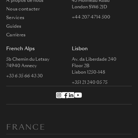
À propos de nous
45 Holmead Road
London SW6 2JD
Nous contacter
+44 207 4714 500
Services
Guides
Carrières
French Alps
Lisbon
5b Chemin du Letsay
Av. da Liberdade 240
74940 Annecy
Floor 2B
Lisbon 1250-148
+33 6 35 66 43 30
+351 21 240 05 75
FRANCE