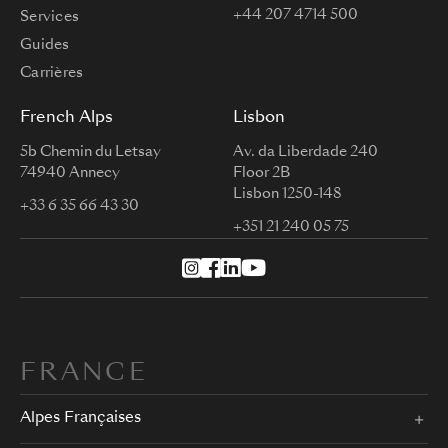
+44 207 4714 500
Services
Guides
Carrières
French Alps
Lisbon
5b Chemin du Letsay
Av. da Liberdade 240
74940 Annecy
Floor 2B
Lisbon 1250-148
+33 6 35 66 43 30
+351 21 240 05 75
FRANCE
Alpes Françaises