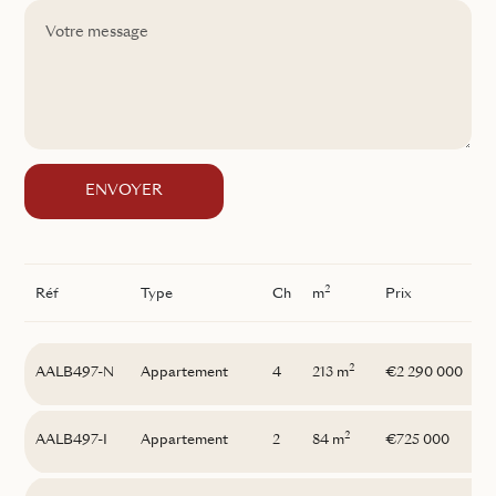
ENVOYER
2
Réf
Type
Ch
m
Prix
2
AALB497-N
Appartement
4
213 m
€2 290 000
2
AALB497-I
Appartement
2
84 m
€725 000