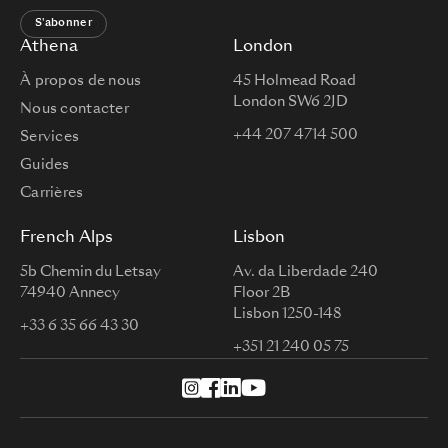
S'abonner
Athena
London
À propos de nous
45 Holmead Road
London SW6 2JD
Nous contacter
+44 207 4714 500
Services
Guides
Carrières
French Alps
Lisbon
5b Chemin du Letsay
Av. da Liberdade 240
74940 Annecy
Floor 2B
Lisbon 1250-148
+33 6 35 66 43 30
+351 21 240 05 75