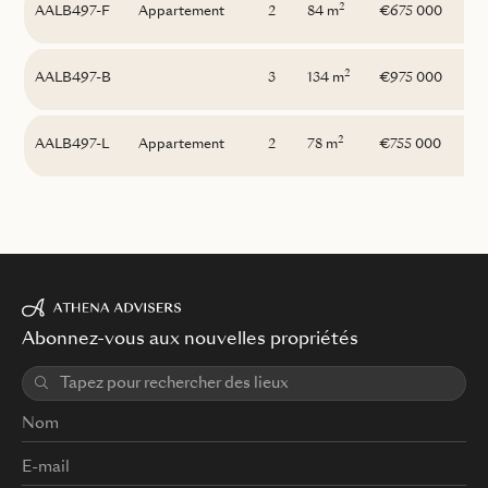
2
AALB497-F
Appartement
2
84 m
€675 000
2
AALB497-B
3
134 m
€975 000
2
AALB497-L
Appartement
2
78 m
€755 000
Abonnez-vous aux nouvelles propriétés