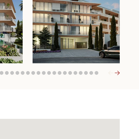
6
7
8
9
10
11
12
13
14
15
16
17
18
19
20
21
22
23
24
25
26
27
28