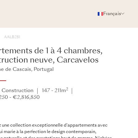
Français
PHOTOS
BROCHURE
PARTAGER
AALB281
tements de 1 à 4 chambres,
ruction neuve, Carcavelos
de Cascais, Portugal
2
 Construction
147 - 211m
250 - €2,816,850
 une collection exceptionnelle d'appartements avec
ui marie à la perfection le design contemporain,