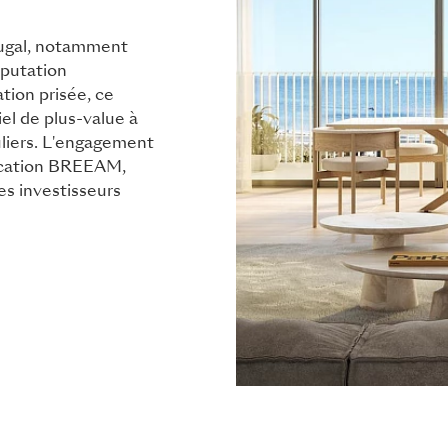
tugal, notamment
éputation
ion prisée, ce
iel de plus-value à
uliers. L'engagement
fication BREEAM,
es investisseurs