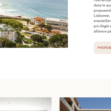
l'esthétiq
dans le qu
proposent 
Lisbonne, 
ensoleille
privilégié
alliance p
PHOTO