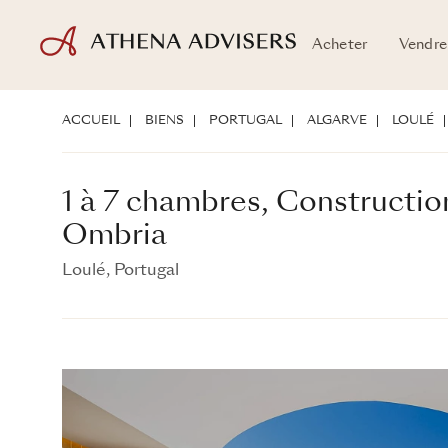
Acheter
Vendre
1 à 7 chambres, Construction Neuve, Ombri
Loulé, Portugal
ACCUEIL
BIENS
PORTUGAL
ALGARVE
LOULÉ
1 à 7 chambres, Constructi
Ombria
Loulé, Portugal