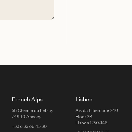
French Alps
Lisbon
5b Chemin du Letsay
Av. da Liberdade 240
74940 Annecy
Floor 2B
Lisbon 1250-148
+33 6 35 66 43 30