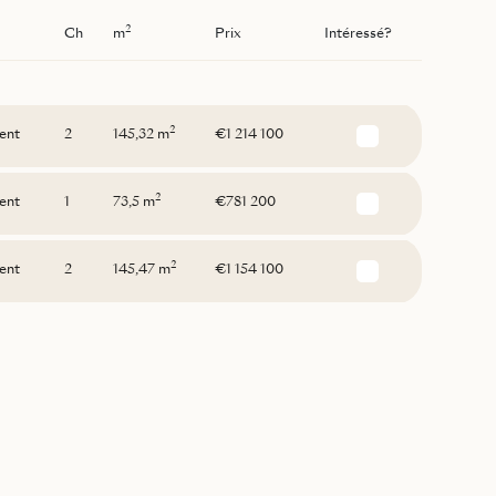
2
Ch
m
Prix
Intéressé?
2
ent
2
145,32 m
€1 214 100
2
ent
1
73,5 m
€781 200
2
ent
2
145,47 m
€1 154 100