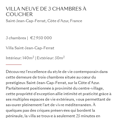
VILLA NEUVE DE 3 CHAMBRES À
COUCHER
Saint-Jean-Cap-Ferrat, Côte d'Azur, France
Single New Build Project - AAOther155
3 chambres
€2 950 000
Villa Saint-Jean-Cap-Ferrat
2
2
Intérieur: 140m
Extérieur: 50m
Découvrez l'excellence du style de vie contemporain dans
cette demeure de trois chambres située au cœur du
prestigieux Saint-Jean-Cap-Ferrat, sur la Côte d'Azur.
Parfaitement positionnée à proximité du centre-village,
cette propriété d'exception allie intimité et praticité grâce à
ses multiples espaces de vie extérieurs, vous permettant de
savourer pleinement l'art de vivre méditerranéen. À
quelques pas des criques préservées qui bordent la
péninsule, la villa se trouve à seulement 25 minutes en