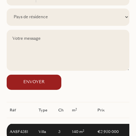
ENVOYER
2
Réf
Type
Ch
m
Prix
2
AASF4381
Villa
3
140 m
€2 950 000