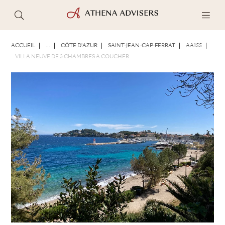
PHOTOS
BROCHURE
PARTAGER
ACCUEIL
...
CÔTE D'AZUR
SAINT-JEAN-CAP-FERRAT
AA155
VILLA NEUVE DE 3 CHAMBRES À COUCHER