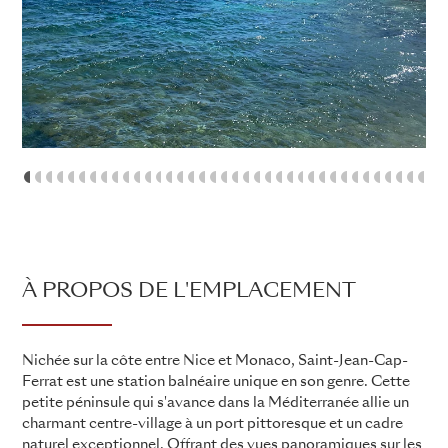
1
2
3
4
5
6
7
8
9
10
11
12
13
14
15
16
17
18
19
20
21
22
23
24
25
26
27
28
29
30
31
32
3
À PROPOS DE L'EMPLACEMENT
Nichée sur la côte entre Nice et Monaco, Saint-Jean-Cap-
Ferrat est une station balnéaire unique en son genre. Cette
petite péninsule qui s'avance dans la Méditerranée allie un
charmant centre-village à un port pittoresque et un cadre
naturel exceptionnel. Offrant des vues panoramiques sur les