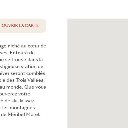
QUE
OUVRIR LA CARTE
age niché au cœur de
ises. Entouré de
e se trouve dans la
estigieuse station de
'hiver seront comblés
le des Trois Vallées,
s au monde. Que vous
rouverez votre
 de ski, laissez-
ur les montagnes
 de Méribel Morel.