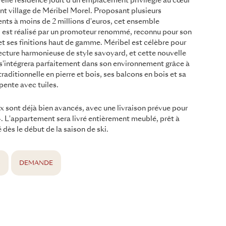
elle résidence jouit d'un emplacement privilégié au cœur
t village de Méribel Morel. Proposant plusieurs
ts à moins de 2 millions d'euros, cet ensemble
l est réalisé par un promoteur renommé, reconnu pour son
et ses finitions haut de gamme. Méribel est célèbre pour
ecture harmonieuse de style savoyard, et cette nouvelle
s'intégrera parfaitement dans son environnement grâce à
traditionnelle en pierre et bois, ses balcons en bois et sa
 pente avec tuiles.
x sont déjà bien avancés, avec une livraison prévue pour
 L'appartement sera livré entièrement meublé, prêt à
 dès le début de la saison de ski.
S
DEMANDE