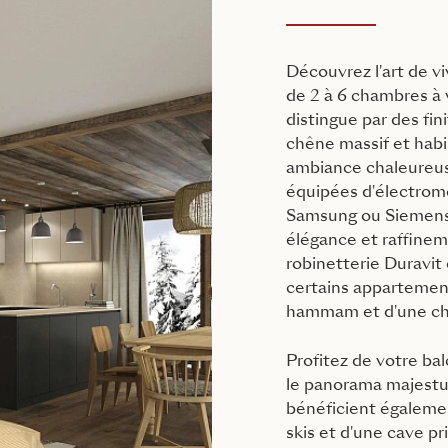
Découvrez l'art de v
de 2 à 6 chambres à
distingue par des fi
chêne massif et habi
ambiance chaleureus
équipées d'électro
Samsung ou Siemens, 
élégance et raffinem
robinetterie Duravit
certains apparteme
hammam et d'une c
Profitez de votre ba
le panorama majestu
bénéficient égalemen
skis et d'une cave p