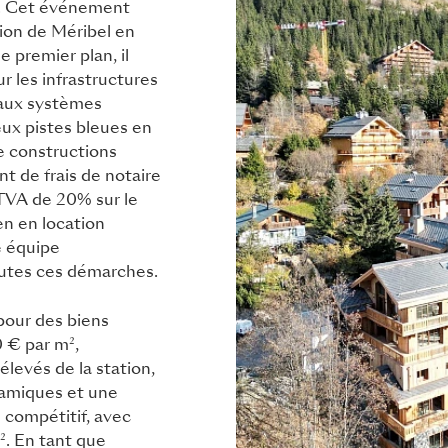
3. Cet événement
tion de Méribel en
e premier plan, il
r les infrastructures
 aux systèmes
ux pistes bleues en
e constructions
nt de frais de notaire
 TVA de 20% sur le
ien en location
e équipe
utes ces démarches.
 pour des biens
0 € par m²,
élevés de la station,
ramiques et une
s compétitif, avec
. En tant que