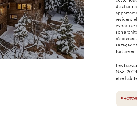
cette nouv
du charman
appartemen
résidentie
expertise 
son archit
résidence 
sa façade 
toiture en
Les travau
Noël 2024.
être habité
PHOTO