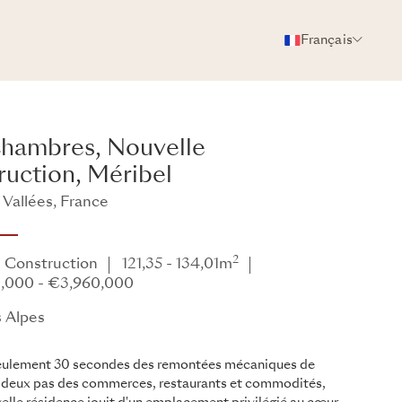
Français
PHOTOS
BROCHURE
PARTAGER
 chambres, Nouvelle
ruction, Méribel
 Vallées, France
 Alpes
2
 Construction
121,35 - 134,01m
,000 - €3,960,000
s Alpes
seulement 30 secondes des remontées mécaniques de
à deux pas des commerces, restaurants et commodités,