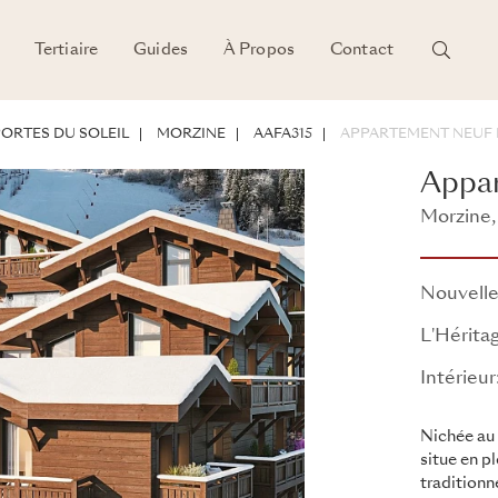
Tertiaire
Guides
À Propos
Contact
TIEL D'INVESTISSEMENT
ORTES DU SOLEIL
MORZINE
AAFA315
APPARTEMENT NEUF 
Appar
Morzine, 
L'Héritag
Nouvelle
L'Hérita
Intérieur
Nichée au 
situe en p
traditionn