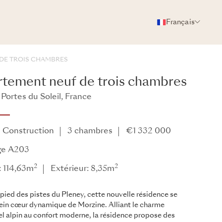
Français
PHOTOS
BROCHURE
PARTAGER
DE TROIS CHAMBRES
tement neuf de trois chambres
Portes du Soleil, France
e
 Construction
3 chambres
€1 332 000
ge A203
2
2
: 114,63m
Extérieur: 8,35m
pied des pistes du Pleney, cette nouvelle résidence se
lein cœur dynamique de Morzine. Alliant le charme
el alpin au confort moderne, la résidence propose des