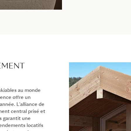
SEMENT
 skiables au monde
dence offre un
'année. L'alliance de
nt central prisé et
s garantit une
rendements locatifs