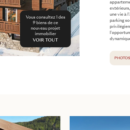
apparteme
extérieurs
une vie à l
Vous consultez 1 des
parking so
9
biens de ce
privilégie
nouveau projet
l'opportun
immobilier
dynamiques
VOIR TOUT
PHOTO