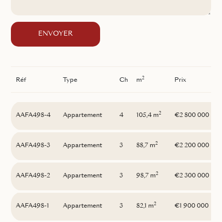
ENVOYER
2
Réf
Type
Ch
m
Prix
2
AAFA498-4
Appartement
4
105,4 m
€2 800 000
2
AAFA498-3
Appartement
3
88,7 m
€2 200 000
2
AAFA498-2
Appartement
3
98,7 m
€2 300 000
2
AAFA498-1
Appartement
3
82,1 m
€1 900 000