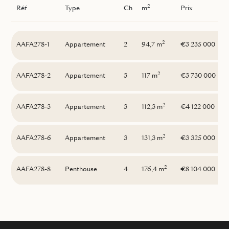
2
Réf
Type
Ch
m
Prix
2
AAFA278-1
Appartement
2
94,7 m
€3 235 000
2
AAFA278-2
Appartement
3
117 m
€3 730 000
2
AAFA278-3
Appartement
3
112,3 m
€4 122 000
2
AAFA278-6
Appartement
3
131,3 m
€3 325 000
2
AAFA278-8
Penthouse
4
176,4 m
€8 104 000