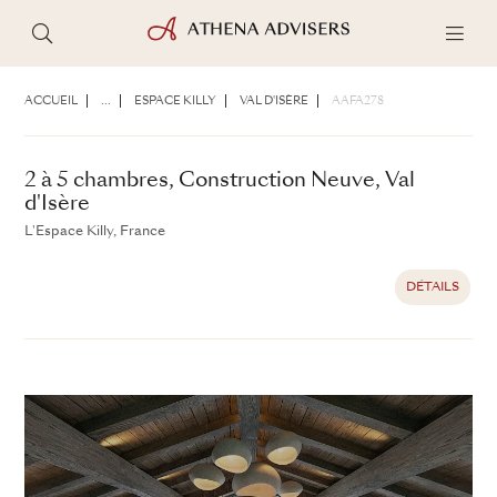
2 à 5 chambres, Construction Neuve, Val
d'Isère
ACCUEIL
...
ESPACE KILLY
VAL D'ISÈRE
AAFA278
L'Espace Killy, France
DÉTAILS
2 à 5 chambres, Construction Neuve, Val
d'Isère
L'Espace Killy, France
DÉTAILS