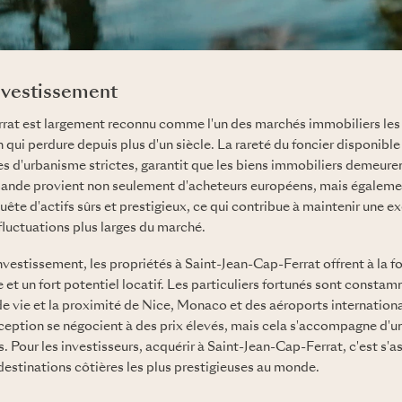
investissement
rat est largement reconnu comme l'un des marchés immobiliers les 
 qui perdure depuis plus d'un siècle. La rareté du foncier disponible 
es d'urbanisme strictes, garantit que les biens immobiliers demeuren
ande provient non seulement d'acheteurs européens, mais égalemen
uête d'actifs sûrs et prestigieux, ce qui contribue à maintenir une ex
fluctuations plus larges du marché.
nvestissement, les propriétés à Saint-Jean-Cap-Ferrat offrent à la f
e et un fort potentiel locatif. Les particuliers fortunés sont constam
 de vie et la proximité de Nice, Monaco et des aéroports internationa
ption se négocient à des prix élevés, mais cela s'accompagne d'une
. Pour les investisseurs, acquérir à Saint-Jean-Cap-Ferrat, c'est s'a
 destinations côtières les plus prestigieuses au monde.