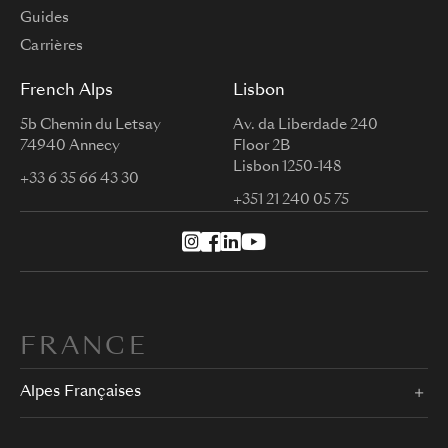
Guides
Carrières
French Alps
Lisbon
5b Chemin du Letsay
Av. da Liberdade 240
74940 Annecy
Floor 2B
Lisbon 1250-148
+33 6 35 66 43 30
+351 21 240 05 75
FRANCE
Alpes Françaises