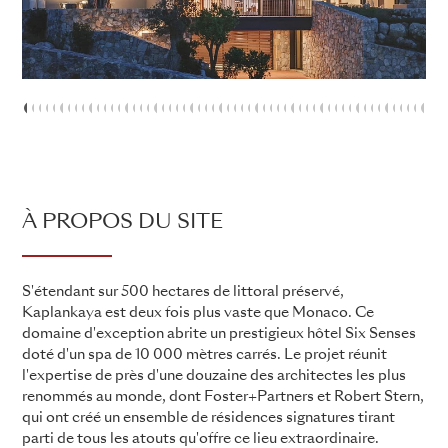
1
2
3
4
5
6
7
8
9
10
11
12
13
14
15
16
17
18
19
20
21
22
23
24
25
26
27
28
29
30
31
32
33
34
35
36
37
38
39
40
41
42
43
44
45
46
47
48
4
5
À PROPOS DU SITE
S'étendant sur 500 hectares de littoral préservé,
Kaplankaya est deux fois plus vaste que Monaco. Ce
domaine d'exception abrite un prestigieux hôtel Six Senses
doté d'un spa de 10 000 mètres carrés. Le projet réunit
l'expertise de près d'une douzaine des architectes les plus
renommés au monde, dont Foster+Partners et Robert Stern,
qui ont créé un ensemble de résidences signatures tirant
parti de tous les atouts qu'offre ce lieu extraordinaire.