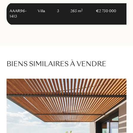
2
AAAR96-
Villa
3
265 m
€2 750 000
1413
BIENS SIMILAIRES À VENDRE