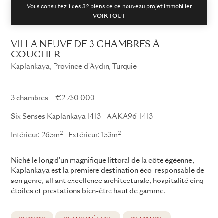
Vous consultez 1 des
32
biens de ce nouveau projet immobilier
VOIR TOUT
VILLA NEUVE DE 3 CHAMBRES À
COUCHER
Kaplankaya, Province d'Aydın, Turquie
Kaplankaya - AAKA96
3 chambres
€2 750 000
Six Senses Kaplankaya 1413 - AAKA96-1413
2
2
Intérieur: 265m
Extérieur: 153m
Niché le long d'un magnifique littoral de la côte égéenne,
Kaplankaya est la première destination éco-responsable de
son genre, alliant excellence architecturale, hospitalité cinq
étoiles et prestations bien-être haut de gamme.