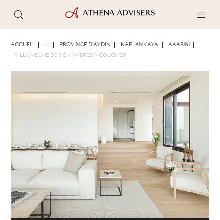
PHOTOS
BROCHURE
PARTAGER
ACCUEIL
...
PROVINCE D'AYDIN
KAPLANKAYA
AAAR96
VILLA NEUVE DE 3 CHAMBRES À COUCHER