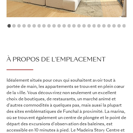
1
2
3
4
5
6
7
8
9
10
11
12
13
14
15
16
17
18
19
20
21
2
À PROPOS DE L'EMPLACEMENT
Idéalement situés pour ceux qui souhaitent avoir tout à
portée de main, les appartements se trouvent en plein cœur
de la ville. Vous découvrirez non seulement un excellent
choix de boutiques, de restaurants, un marché animé et
d'autres commodités à quelques pas, mais aussi la plupart
des sites emblématiques de Funchal à proximité. La marina,
où se trouvent également un centre de plongée et le point de
départ des excursions d'observation des baleines, est
accessible en 10 minutes à pied. Le Madeira Story Centre et