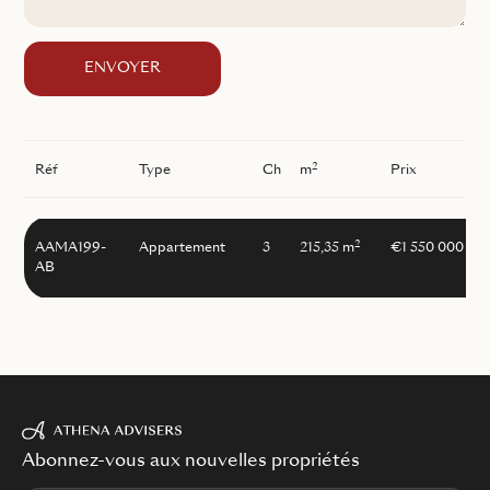
ENVOYER
2
Réf
Type
Ch
m
Prix
2
AAMA199-
Appartement
3
215,35 m
€1 550 000
AB
Abonnez-vous aux nouvelles propriétés