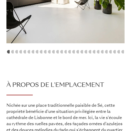
1
2
3
4
5
6
7
8
9
10
11
12
13
14
15
16
17
18
19
20
21
22
23
24
25
2
À PROPOS DE L'EMPLACEMENT
Nichée sur une place traditionnelle paisible de Sé, cette
propriété bénéficie d'une situation privilégiée entre la
cathédrale de Lisbonne et le bord de mer. Ici, la vie s'écoule
au rythme des ruelles pavées, des façades ornées d'azulejos
et des douces mélodies du fado qui s'échappent du quartier