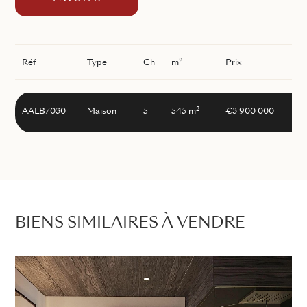
2
Réf
Type
Ch
m
Prix
2
AALB7030
Maison
5
545 m
€3 900 000
BIENS SIMILAIRES À VENDRE