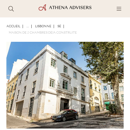
PHOTOS
BROCHURE
PARTAGER
ACCUEIL
...
LISBONNE
SÉ
MAISON DE 5 CHAMBRES DÉJÀ CONSTRUITE