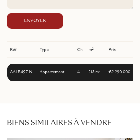
ENVOYER
2
Réf
Type
Ch
m
Prix
2
AALB497-N
Appartement
4
213 m
€2 290 000
BIENS SIMILAIRES À VENDRE