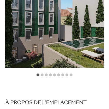
1
2
3
4
5
6
7
8
9
À PROPOS DE L'EMPLACEMENT