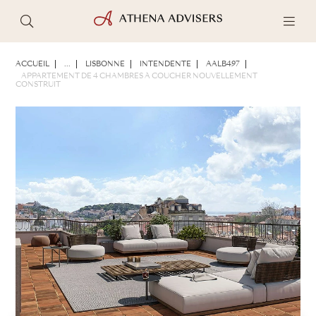
PHOTOS
BROCHURE
PARTAGER
ACCUEIL
...
LISBONNE
INTENDENTE
AALB497
APPARTEMENT DE 4 CHAMBRES À COUCHER NOUVELLEMENT
CONSTRUIT