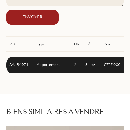
ENVOYER
2
Réf
Type
Ch
m
Prix
2
AALB497-I
Appartement
2
84 m
€725 000
BIENS SIMILAIRES À VENDRE