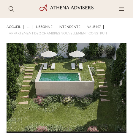
PHOTOS
BROCHURE
PARTAGER
ACCUEIL
...
LISBONNE
INTENDENTE
AALB497
APPARTEMENT DE 2 CHAMBRES NOUVELLEMENT CONSTRUIT