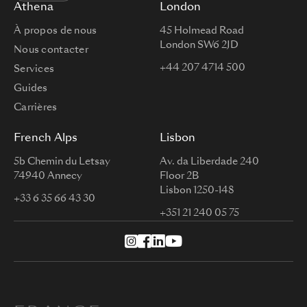
Athena
London
À propos de nous
45 Holmead Road
London SW6 2JD
Nous contacter
+44 207 4714 500
Services
Guides
Carrières
French Alps
Lisbon
5b Chemin du Letsay
Av. da Liberdade 240
74940 Annecy
Floor 2B
Lisbon 1250-148
+33 6 35 66 43 30
+351 21 240 05 75