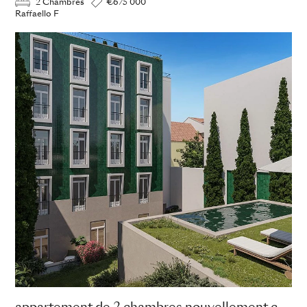
2 Chambres
€675 000
Raffaello F