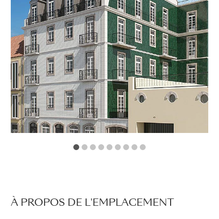
1
2
3
4
5
6
7
8
9
À PROPOS DE L'EMPLACEMENT