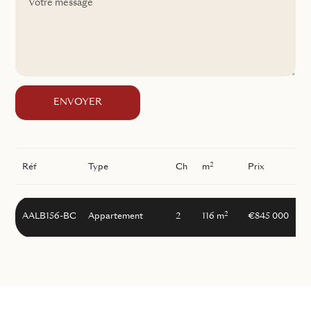
ENVOYER
2
Réf
Type
Ch
m
Prix
2
AALB156-BC
Appartement
2
116 m
€845 000