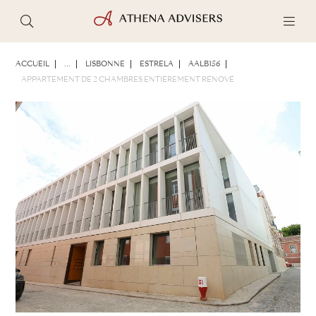
PHOTOS
BROCHURE
PARTAGER
ACCUEIL
...
LISBONNE
ESTRELA
AALB156
APPARTEMENT DE 2 CHAMBRES ENTIÈREMENT RÉNOVÉ