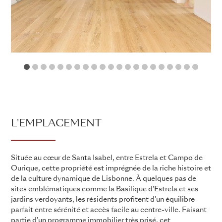
1
2
3
4
5
6
7
8
9
10
11
12
13
14
15
16
17
18
19
2
L'EMPLACEMENT
Située au cœur de Santa Isabel, entre Estrela et Campo de
Ourique, cette propriété est imprégnée de la riche histoire et
de la culture dynamique de Lisbonne. À quelques pas de
sites emblématiques comme la Basilique d'Estrela et ses
jardins verdoyants, les résidents profitent d'un équilibre
parfait entre sérénité et accès facile au centre-ville. Faisant
partie d'un programme immobilier très prisé, cet