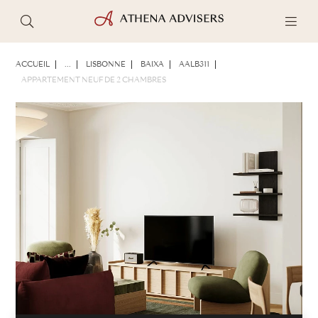
PHOTOS
BROCHURE
PARTAGER
ACCUEIL
...
LISBONNE
BAIXA
AALB311
APPARTEMENT NEUF DE 2 CHAMBRES