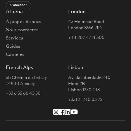
S'abonner
Athena
London
À propos de nous
45 Holmead Road
London SW6 2JD
Nous contacter
+44 207 4714 500
Services
Guides
Carrières
French Alps
Lisbon
5b Chemin du Letsay
Av. da Liberdade 240
74940 Annecy
Floor 2B
Lisbon 1250-148
+33 6 35 66 43 30
+351 21 240 05 75