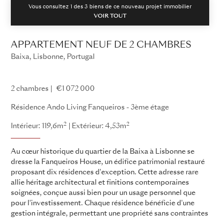
Vous consultez 1 des
3
biens de ce nouveau projet immobilier
VOIR TOUT
APPARTEMENT NEUF DE 2 CHAMBRES
Baixa, Lisbonne, Portugal
Résidence Ando Living Fanqueiros
2 chambres
€1 072 000
Résidence Ando Living Fanqueiros - 3ème étage
2
2
Intérieur: 119,6m
Extérieur: 4,53m
Au cœur historique du quartier de la Baixa à Lisbonne se
dresse la Fanqueiros House, un édifice patrimonial restauré
proposant dix résidences d'exception. Cette adresse rare
allie héritage architectural et finitions contemporaines
soignées, conçue aussi bien pour un usage personnel que
pour l'investissement. Chaque résidence bénéficie d'une
gestion intégrale, permettant une propriété sans contraintes