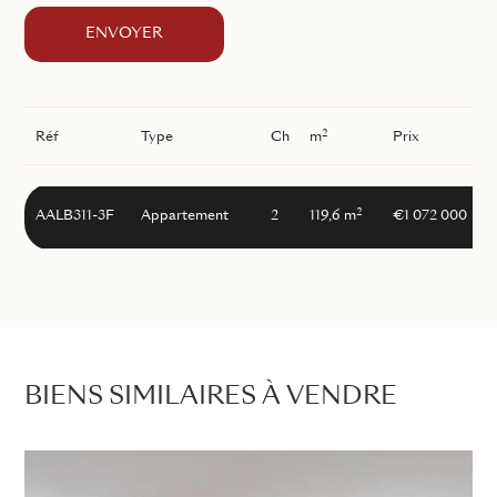
ENVOYER
2
Réf
Type
Ch
m
Prix
2
AALB311-3F
Appartement
2
119,6 m
€1 072 000
BIENS SIMILAIRES À VENDRE