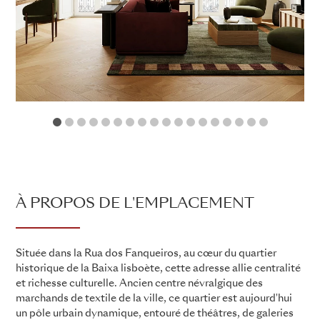
1
2
3
4
5
6
7
8
9
10
11
12
13
14
15
16
17
18
À PROPOS DE L'EMPLACEMENT
Située dans la Rua dos Fanqueiros, au cœur du quartier
historique de la Baixa lisboète, cette adresse allie centralité
et richesse culturelle. Ancien centre névralgique des
marchands de textile de la ville, ce quartier est aujourd'hui
un pôle urbain dynamique, entouré de théâtres, de galeries