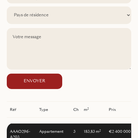
ENVOYER
2
Réf
Type
Ch
m
Prix
2
AAAO296-
Appartement
3
183,83 m
€2 400 000
A203