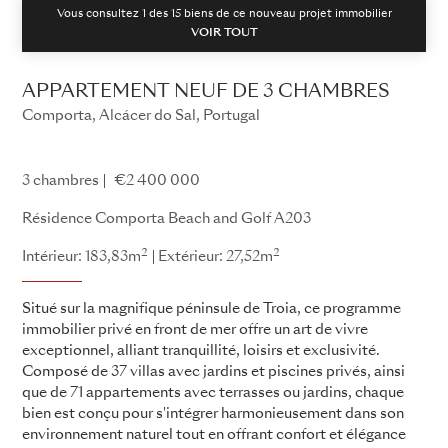
Vous consultez 1 des
15
biens de ce nouveau projet immobilier
VOIR TOUT
APPARTEMENT NEUF DE 3 CHAMBRES
Comporta, Alcácer do Sal, Portugal
Resort Plage et Golf de Comporta
3 chambres
€2 400 000
Résidence Comporta Beach and Golf A203
2
2
Intérieur: 183,83m
Extérieur: 27,52m
Situé sur la magnifique péninsule de Troia, ce programme
immobilier privé en front de mer offre un art de vivre
exceptionnel, alliant tranquillité, loisirs et exclusivité.
Composé de 37 villas avec jardins et piscines privés, ainsi
que de 71 appartements avec terrasses ou jardins, chaque
bien est conçu pour s'intégrer harmonieusement dans son
environnement naturel tout en offrant confort et élégance