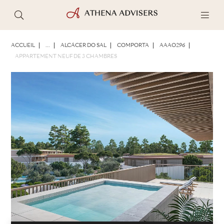
PHOTOS
BROCHURE
PARTAGER
ACCUEIL
...
ALCÁCER DO SAL
COMPORTA
AAAO296
APPARTEMENT NEUF DE 3 CHAMBRES