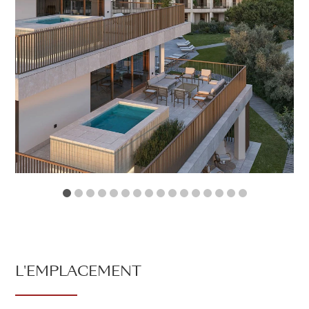
1
2
3
4
5
6
7
8
9
10
11
12
13
14
15
16
L'EMPLACEMENT