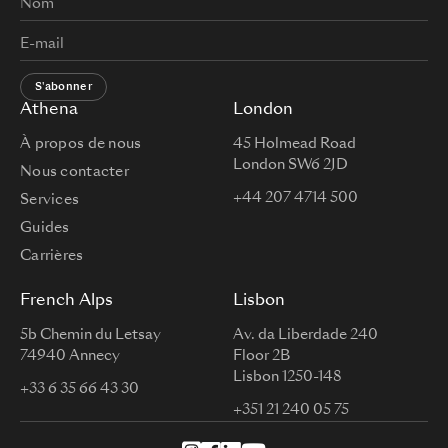
S'abonner
Athena
London
À propos de nous
45 Holmead Road
London SW6 2JD
Nous contacter
+44 207 4714 500
Services
Guides
Carrières
French Alps
Lisbon
5b Chemin du Letsay
Av. da Liberdade 240
74940 Annecy
Floor 2B
Lisbon 1250-148
+33 6 35 66 43 30
+351 21 240 05 75