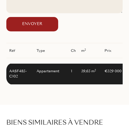
ENVOYER
2
Réf
Type
Ch
m
Prix
2
AASF485-
Appartement
1
39,65 m
€329 000
C102
BIENS SIMILAIRES À VENDRE