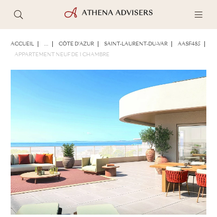
PHOTOS
BROCHURE
PARTAGER
ACCUEIL
...
CÔTE D'AZUR
SAINT-LAURENT-DU-VAR
AASF485
APPARTEMENT NEUF DE 1 CHAMBRE