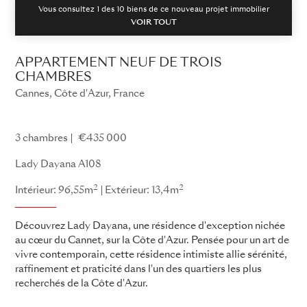
Vous consultez 1 des
10
biens de ce nouveau projet immobilier
VOIR TOUT
APPARTEMENT NEUF DE TROIS
CHAMBRES
Cannes, Côte d'Azur, France
Lady Dayana
3 chambres
€435 000
Lady Dayana A108
2
2
Intérieur: 96,55m
Extérieur: 13,4m
Découvrez Lady Dayana, une résidence d'exception nichée
au cœur du Cannet, sur la Côte d'Azur. Pensée pour un art de
vivre contemporain, cette résidence intimiste allie sérénité,
raffinement et praticité dans l'un des quartiers les plus
recherchés de la Côte d'Azur.