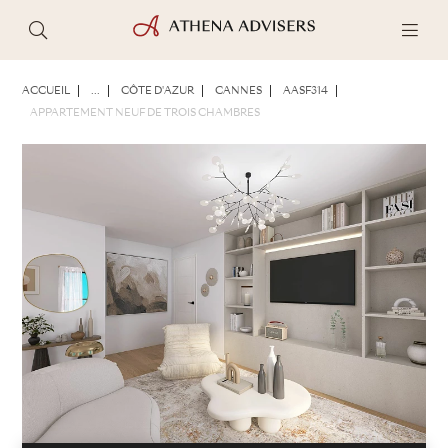
PHOTOS
BROCHURE
PARTAGER
ACCUEIL
...
CÔTE D'AZUR
CANNES
AASF314
APPARTEMENT NEUF DE TROIS CHAMBRES