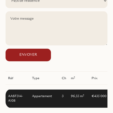
ENVOYER
2
Réf
Type
Ch
m
Prix
2
AASF314-
Appartement
3
96,55 m
€435 000
A108