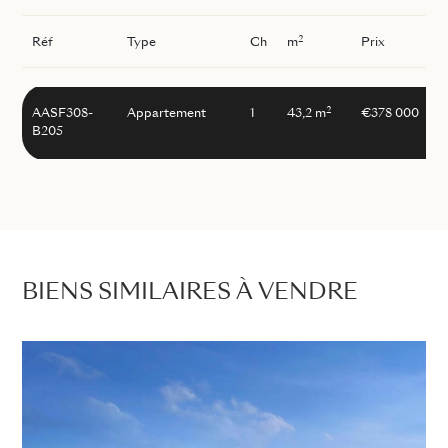
2
Réf
Type
Ch
m
Prix
2
AASF308-
Appartement
1
43,2 m
€378 000
B205
BIENS SIMILAIRES À VENDRE