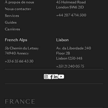
À propos de nous
45 Holmead Road
London SW6 2JD
Nous contacter
+44 207 4714 500
Services
Guides
Carrières
French Alps
Lisbon
5b Chemin du Letsay
Av. da Liberdade 240
74940 Annecy
Floor 2B
Lisbon 1250-148
+33 6 35 66 43 30
+351 21 240 05 75
FRANCE