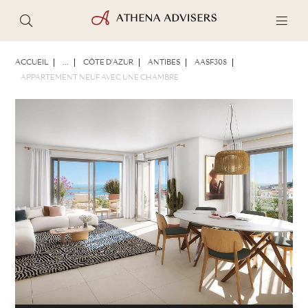
PHOTOS
BROCHURE
PARTAGER
ACCUEIL
...
CÔTE D'AZUR
ANTIBES
AASF308
APPARTEMENT NEUF AVEC UNE CHAMBRE