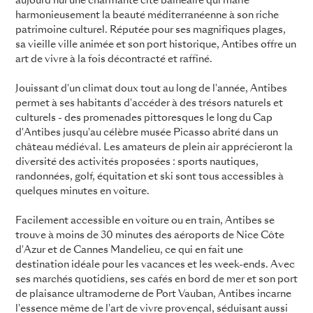
aujourd'hui une charmante cité balnéaire qui marie
harmonieusement la beauté méditerranéenne à son riche
patrimoine culturel. Réputée pour ses magnifiques plages,
sa vieille ville animée et son port historique, Antibes offre un
art de vivre à la fois décontracté et raffiné.
Jouissant d'un climat doux tout au long de l'année, Antibes
permet à ses habitants d'accéder à des trésors naturels et
culturels - des promenades pittoresques le long du Cap
d'Antibes jusqu'au célèbre musée Picasso abrité dans un
château médiéval. Les amateurs de plein air apprécieront la
diversité des activités proposées : sports nautiques,
randonnées, golf, équitation et ski sont tous accessibles à
quelques minutes en voiture.
Facilement accessible en voiture ou en train, Antibes se
trouve à moins de 30 minutes des aéroports de Nice Côte
d'Azur et de Cannes Mandelieu, ce qui en fait une
destination idéale pour les vacances et les week-ends. Avec
ses marchés quotidiens, ses cafés en bord de mer et son port
de plaisance ultramoderne de Port Vauban, Antibes incarne
l'essence même de l'art de vivre provençal, séduisant aussi