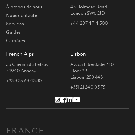
À propos de nous
45 Holmead Road
London SW6 2JD
Nous contacter
+44 207 4714 500
Services
Guides
Carrières
French Alps
Lisbon
5b Chemin du Letsay
Av. da Liberdade 240
74940 Annecy
Floor 2B
Lisbon 1250-148
+33 6 35 66 43 30
+351 21 240 05 75
FRANCE