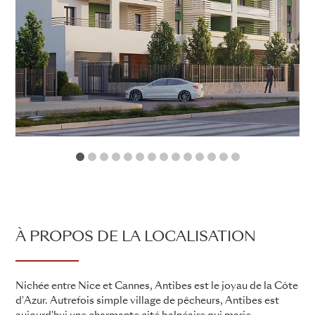
1
2
3
4
5
6
7
8
9
10
11
12
13
14
À PROPOS DE LA LOCALISATION
Nichée entre Nice et Cannes, Antibes est le joyau de la Côte
d'Azur. Autrefois simple village de pêcheurs, Antibes est