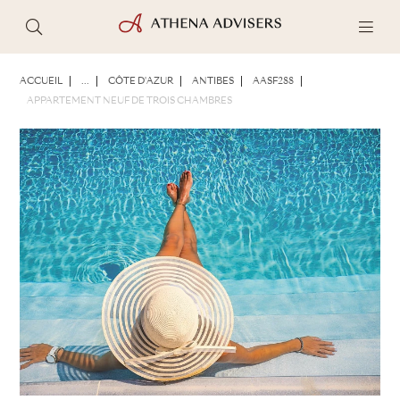
PHOTOS
BROCHURE
PARTAGER
ACCUEIL
...
CÔTE D'AZUR
ANTIBES
AASF288
APPARTEMENT NEUF DE TROIS CHAMBRES