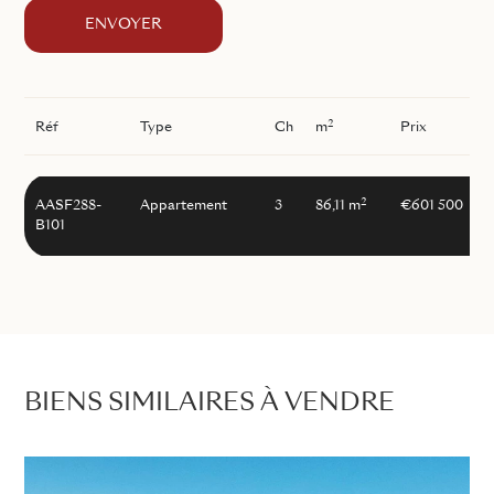
ENVOYER
2
Réf
Type
Ch
m
Prix
2
AASF288-
Appartement
3
86,11 m
€601 500
B101
BIENS SIMILAIRES À VENDRE