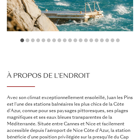
1
2
3
4
5
6
7
8
9
10
11
12
13
14
15
16
17
18
19
À PROPOS DE L'ENDROIT
Avec son climat exceptionnellement ensoleillé, Juan les Pins
est l'une des stations balnéaires les plus chics de la Côte
d'Azur, connue pour ses paysages pittoresques, ses plages
magnifiques et ses eaux bleues transparentes de la
Méditerranée. Située entre Cannes et Nice et facilement
accessible depuis l'aéroport de Nice Côte d'Azur, la station
bénéficie d'une position privilégiée sur la presqu'île du Cap