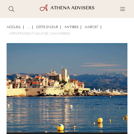
PHOTOS
BROCHURE
PARTAGER
ACCUEIL
...
CÔTE D'AZUR
ANTIBES
AASF287
APPARTEMENT NEUF DE 2 CHAMBRES