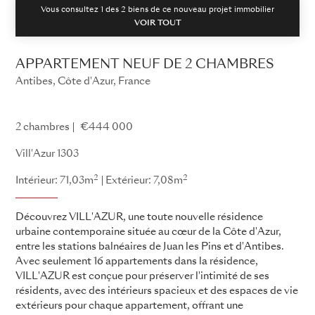
Vous consultez 1 des
2
biens de ce nouveau projet immobilier
VOIR TOUT
APPARTEMENT NEUF DE 2 CHAMBRES
Antibes, Côte d'Azur, France
Vill'Azur
2 chambres
€444 000
Vill'Azur 1303
2
2
Intérieur: 71,03m
Extérieur: 7,08m
Découvrez VILL'AZUR, une toute nouvelle résidence
urbaine contemporaine située au cœur de la Côte d'Azur,
entre les stations balnéaires de Juan les Pins et d'Antibes.
Avec seulement 16 appartements dans la résidence,
VILL'AZUR est conçue pour préserver l'intimité de ses
résidents, avec des intérieurs spacieux et des espaces de vie
extérieurs pour chaque appartement, offrant une