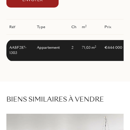
ENVOYER
2
Réf
Type
Ch
m
Prix
2
AASF287-
Appartement
2
71,03 m
€444 000
1303
BIENS SIMILAIRES À VENDRE