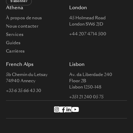
S'abonner
Athena
London
À propos de nous
45 Holmead Road
London SW6 2JD
Nous contacter
+44 207 4714 500
Services
Guides
Carrières
French Alps
Lisbon
5b Chemin du Letsay
Av. da Liberdade 240
74940 Annecy
Floor 2B
Lisbon 1250-148
+33 6 35 66 43 30
+351 21 240 05 75