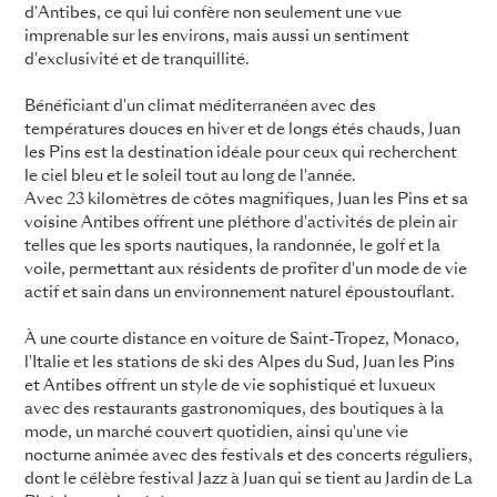
d'Antibes, ce qui lui confère non seulement une vue
imprenable sur les environs, mais aussi un sentiment
d'exclusivité et de tranquillité.
Bénéficiant d'un climat méditerranéen avec des
températures douces en hiver et de longs étés chauds, Juan
les Pins est la destination idéale pour ceux qui recherchent
le ciel bleu et le soleil tout au long de l'année.
Avec 23 kilomètres de côtes magnifiques, Juan les Pins et sa
voisine Antibes offrent une pléthore d'activités de plein air
telles que les sports nautiques, la randonnée, le golf et la
voile, permettant aux résidents de profiter d'un mode de vie
actif et sain dans un environnement naturel époustouflant.
À une courte distance en voiture de Saint-Tropez, Monaco,
l'Italie et les stations de ski des Alpes du Sud, Juan les Pins
et Antibes offrent un style de vie sophistiqué et luxueux
avec des restaurants gastronomiques, des boutiques à la
mode, un marché couvert quotidien, ainsi qu'une vie
nocturne animée avec des festivals et des concerts réguliers,
dont le célèbre festival Jazz à Juan qui se tient au Jardin de La