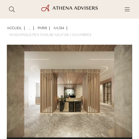
PHOTOS
BROCHURE
PARTAGER
ACCUEIL
...
PARIS
AA284
MAGNIFIQUE PENTHOUSE NEUF DE 5 CHAMBRES