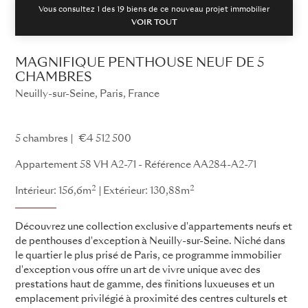
Vous consultez 1 des
19
biens de ce nouveau projet immobilier
VOIR TOUT
MAGNIFIQUE PENTHOUSE NEUF DE 5
CHAMBRES
Neuilly-sur-Seine, Paris, France
58 VH
5 chambres
€4 512 500
Appartement 58 VH A2-71 - Référence AA284-A2-71
2
2
Intérieur: 156,6m
Extérieur: 130,88m
Découvrez une collection exclusive d'appartements neufs et
de penthouses d'exception à Neuilly-sur-Seine. Niché dans
le quartier le plus prisé de Paris, ce programme immobilier
d'exception vous offre un art de vivre unique avec des
prestations haut de gamme, des finitions luxueuses et un
emplacement privilégié à proximité des centres culturels et