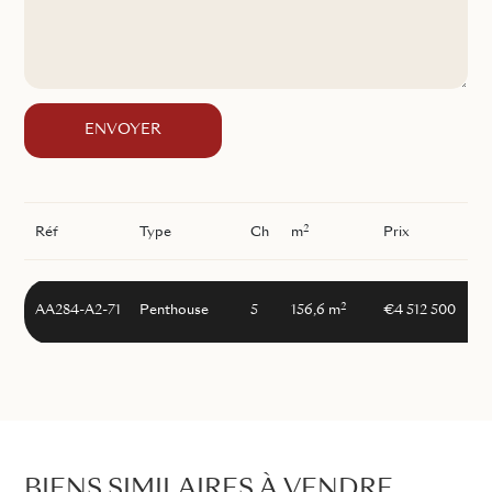
ENVOYER
2
Réf
Type
Ch
m
Prix
2
AA284-A2-71
Penthouse
5
156,6 m
€4 512 500
BIENS SIMILAIRES À VENDRE