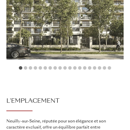
1
2
3
4
5
6
7
8
9
10
11
12
13
14
15
16
17
18
19
L'EMPLACEMENT
Neuilly-sur-Seine, réputée pour son élégance et son
caractère exclusif, offre un équilibre parfait entre