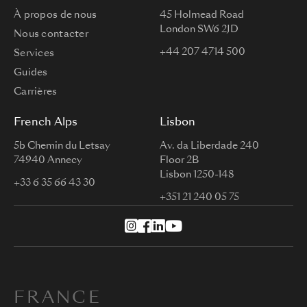
À propos de nous
45 Holmead Road
London SW6 2JD
Nous contacter
+44 207 4714 500
Services
Guides
Carrières
French Alps
Lisbon
5b Chemin du Letsay
Av. da Liberdade 240
74940 Annecy
Floor 2B
Lisbon 1250-148
+33 6 35 66 43 30
+351 21 240 05 75
FRANCE