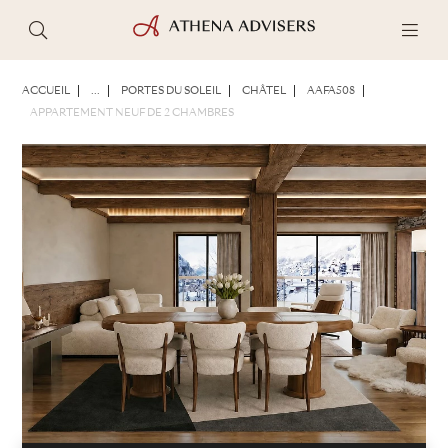
PHOTOS
BROCHURE
PARTAGER
ACCUEIL
...
PORTES DU SOLEIL
CHÂTEL
AAFA508
APPARTEMENT NEUF DE 2 CHAMBRES