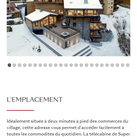
1
2
3
4
5
6
7
8
9
10
11
12
13
14
15
16
17
18
19
20
21
2
L'EMPLACEMENT
Idéalement située à deux minutes à pied des commerces du
village, cette adresse vous permet d'accéder facilement à
toutes les commodités du quotidien. La télécabine de Super