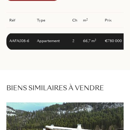
2
Réf
Type
Ch
m
Prix
2
AAFA508-6
Appartement
2
66,7 m
€780 000
BIENS SIMILAIRES À VENDRE