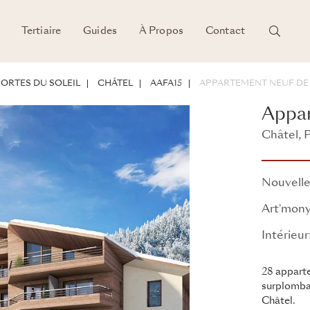
Tertiaire
Guides
À Propos
Contact
NTIEL D'INVESTISSEMENT
ORTES DU SOLEIL
CHÂTEL
AAFA15
APPARTEMENT NEUF DE
Appar
Châtel, P
Art'mony
Nouvelle
Art'mon
Intérieu
28 appart
surplomban
Châtel.