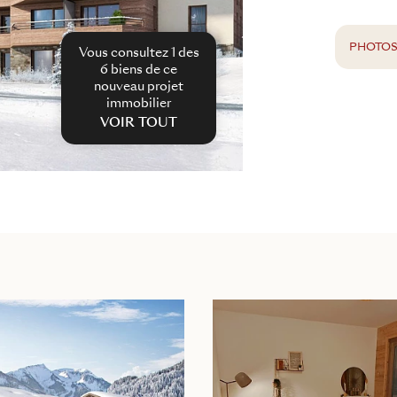
PHOTO
Vous consultez 1 des
6
biens de ce
nouveau projet
immobilier
VOIR TOUT