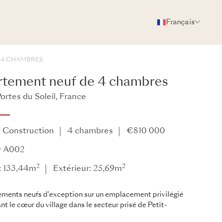
Français
PHOTOS
BROCHURE
PARTAGER
 4 CHAMBRES
tement neuf de 4 chambres
ortes du Soleil, France
 Construction
4 chambres
€810 000
y A002
2
2
r: 133,44m
Extérieur: 25,69m
ements neufs d'exception sur un emplacement privilégié
t le cœur du village dans le secteur prisé de Petit-