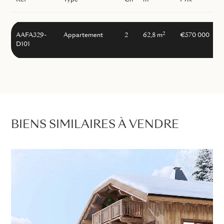
Réf
Type
Ch
m
Prix
2
AAFA329-
Appartement
2
62,8 m
€570 000
D101
BIENS SIMILAIRES À VENDRE