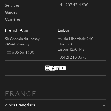
+44 207 4714 500
Services
Guides
Carrières
French Alps
Lisbon
5b Chemin du Letsay
Av. da Liberdade 240
74940 Annecy
Floor 2B
Lisbon 1250-148
+33 6 35 66 43 30
+351 21 240 05 75
FRANCE
Alpes Françaises