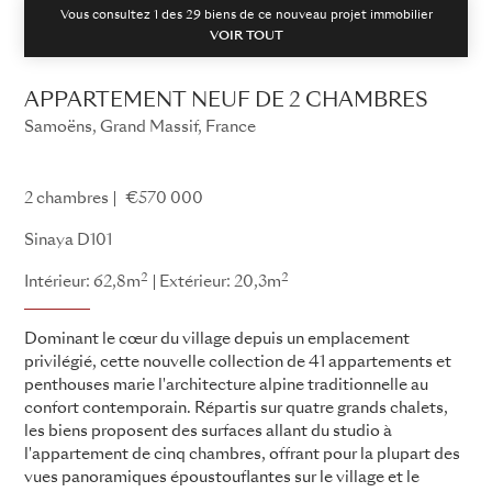
Vous consultez 1 des
29
biens de ce nouveau projet immobilier
VOIR TOUT
APPARTEMENT NEUF DE 2 CHAMBRES
Samoëns, Grand Massif, France
Sinaya
2 chambres
€570 000
Sinaya D101
2
2
Intérieur: 62,8m
Extérieur: 20,3m
Dominant le cœur du village depuis un emplacement
privilégié, cette nouvelle collection de 41 appartements et
penthouses marie l'architecture alpine traditionnelle au
confort contemporain. Répartis sur quatre grands chalets,
les biens proposent des surfaces allant du studio à
l'appartement de cinq chambres, offrant pour la plupart des
vues panoramiques époustouflantes sur le village et le