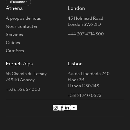
S'abonner
Athena
London
À propos de nous
45 Holmead Road
London SW6 2JD
Nous contacter
+44 207 4714 500
Services
Guides
Carrières
French Alps
Lisbon
5b Chemin du Letsay
Av. da Liberdade 240
74940 Annecy
Floor 2B
Lisbon 1250-148
+33 6 35 66 43 30
+351 21 240 05 75