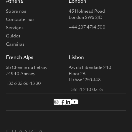
Athena
London
Sobre nós
45 Holmead Road
London SW6 2JD
Contacte-nos
+44 207 4714 500
Serviços
Guides
Carreiras
French Alps
Lisbon
5b Chemin du Letsay
Av. da Liberdade 240
74940 Annecy
Floor 2B
Lisbon 1250-148
+33 6 35 66 43 30
+351 21 240 05 75